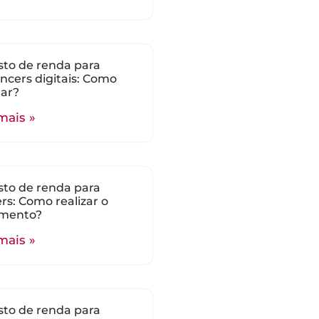
to de renda para
encers digitais: Como
lar?
mais »
to de renda para
s: Como realizar o
mento?
mais »
to de renda para