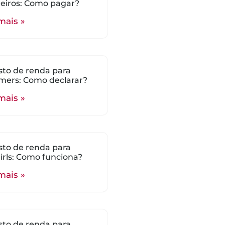
eiros: Como pagar?
mais »
to de renda para
mers: Como declarar?
mais »
to de renda para
rls: Como funciona?
mais »
to de renda para