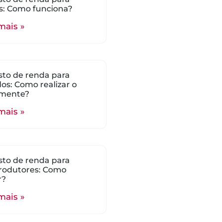
s: Como funciona?
mais »
to de renda para
ados: Como realizar o
mente?
mais »
to de renda para
rodutores: Como
r?
mais »