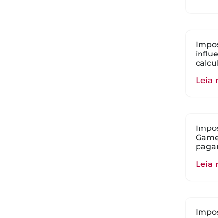
Impos
influ
calcu
Leia 
Impos
Gamer
paga
Leia 
Impos