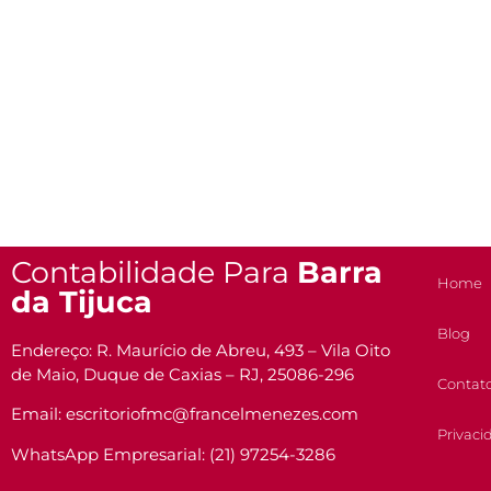
Contabilidade Para
Barra
Home
da Tijuca
Blog
Endereço: R. Maurício de Abreu, 493 – Vila Oito
de Maio, Duque de Caxias – RJ, 25086-296
Contat
Email: escritoriofmc@francelmenezes.com
Privaci
WhatsApp Empresarial: (21) 97254-3286