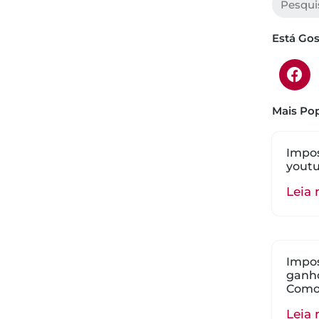
Está Go
Mais Pop
Impos
youtu
Leia 
Impos
ganho
Como
Leia 