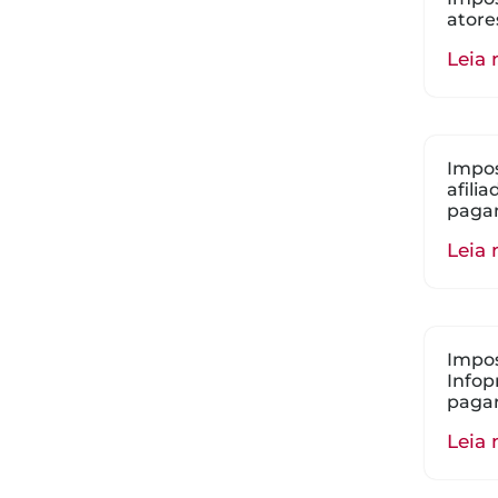
atore
Leia 
Impos
afili
paga
Leia 
Impos
Infop
paga
Leia 