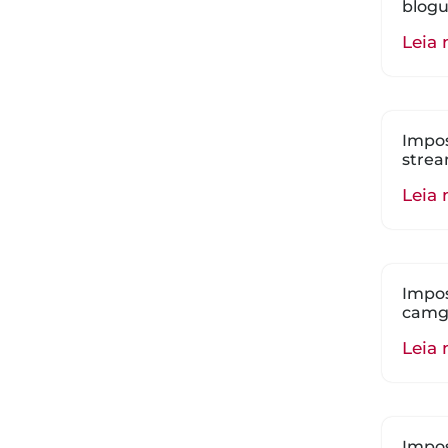
blogu
Leia 
Impos
strea
Leia 
Impos
camgi
Leia 
Impos