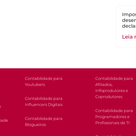
Impos
dese
decla
Leia 
Contabilidade para
Contabilidade para
Youtubers
Afiliados,
Infoprodutores e
Coprodutores
Contabilidade para
Influencers Digitais
o
Contabilidade para
Programadores e
Contabilidade para
dade
Profissionais de TI
Blogueiros