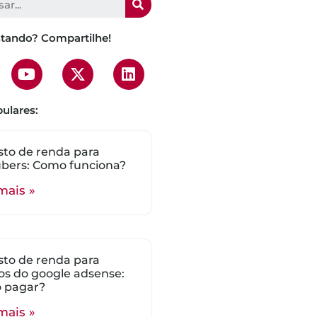
stando? Compartilhe!
ulares:
to de renda para
bers: Como funciona?
mais »
to de renda para
s do google adsense:
 pagar?
mais »