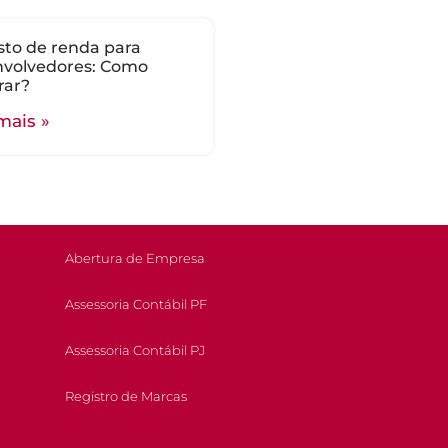
to de renda para
nvolvedores: Como
rar?
mais »
Abertura de Empresa
Assessoria Contábil PF
Assessoria Contábil PJ
Registro de Marcas