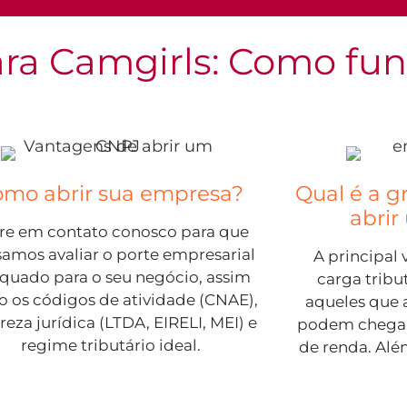
ara Camgirls: Como fu
omo abrir sua empresa?
Qual é a 
abri
re em contato conosco para que
amos avaliar o porte empresarial
A principal
quado para o seu negócio, assim
carga tribu
 os códigos de atividade (CNAE),
aqueles que 
reza jurídica (LTDA, EIRELI, MEI) e
podem chegar
regime tributário ideal.
de renda. Alé