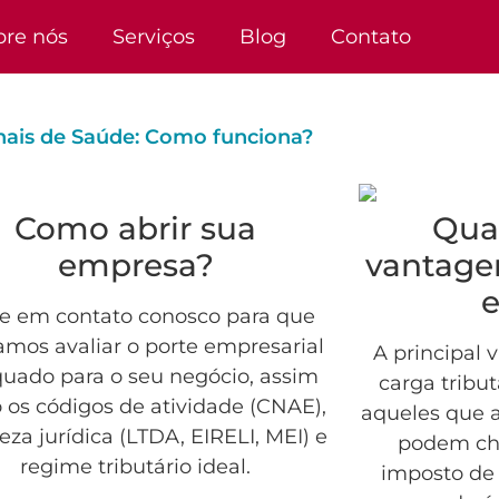
bre nós
Serviços
Blog
Contato
nais de Saúde: Como funciona?
Como abrir sua
Qua
empresa?
vantage
e em contato conosco para que
mos avaliar o porte empresarial
A principal
uado para o seu negócio, assim
carga tribut
os códigos de atividade (CNAE),
aqueles que 
eza jurídica (LTDA, EIRELI, MEI) e
podem che
regime tributário ideal.
imposto de 