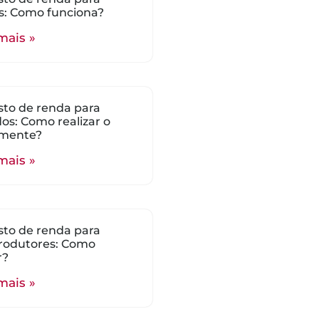
s: Como funciona?
mais »
to de renda para
ados: Como realizar o
mente?
mais »
to de renda para
rodutores: Como
r?
mais »