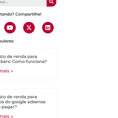
stando? Compartilhe!
ulares:
to de renda para
bers: Como funciona?
mais »
to de renda para
s do google adsense:
 pagar?
mais »