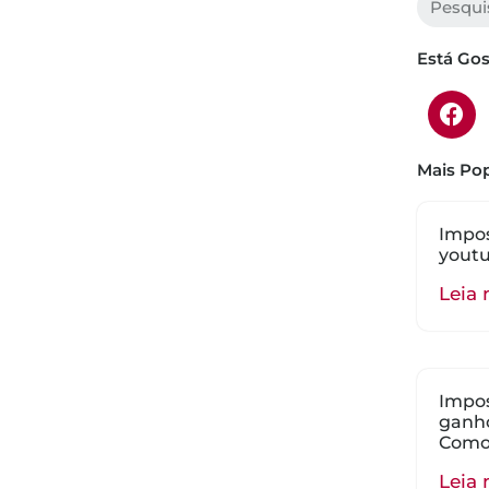
Está Go
Mais Pop
Impos
youtu
Leia 
Impos
ganho
Como
Leia 