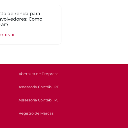
to de renda para
nvolvedores: Como
rar?
mais »
Abertura de Empresa
Assessoria Contábil PF
Assessoria Contábil PJ
Registro de Marcas