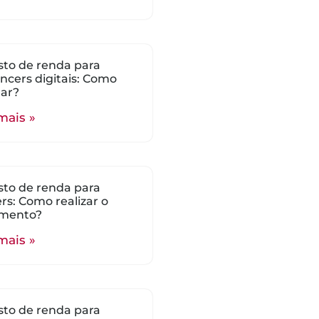
to de renda para
encers digitais: Como
lar?
mais »
to de renda para
s: Como realizar o
mento?
mais »
to de renda para