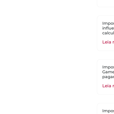
Impos
influ
calcu
Leia 
Impos
Gamer
paga
Leia 
Impos