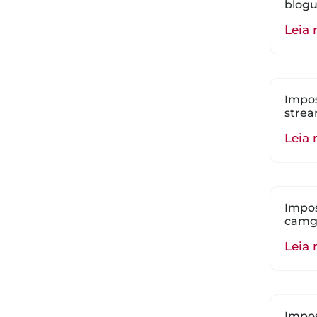
blogu
Leia 
Impos
strea
Leia 
Impos
camgi
Leia 
Impos