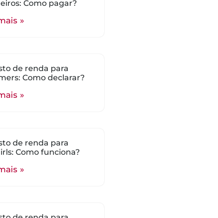
eiros: Como pagar?
mais »
to de renda para
mers: Como declarar?
mais »
to de renda para
rls: Como funciona?
mais »
to de renda para