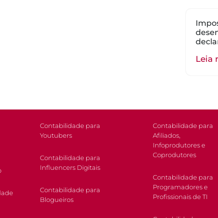
Impos
dese
decla
Leia 
Contabilidade para
Contabilidade para
Youtubers
Afiliados,
Infoprodutores e
Coprodutores
Contabilidade para
Influencers Digitais
o
Contabilidade para
Programadores e
Contabilidade para
dade
Profissionais de TI
Blogueiros