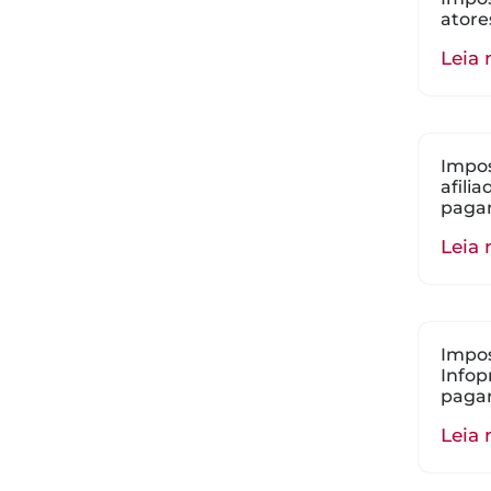
atore
Leia 
Impos
afili
paga
Leia 
Impos
Infop
paga
Leia 