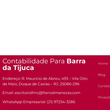
Contabilidade Para
Barra
Home
da Tijuca
Blog
Endereço: R. Maurício de Abreu, 493 – Vila Oito
de Maio, Duque de Caxias – RJ, 25086-296
Contat
Email: escritoriofmc@francelmenezes.com
Privaci
WhatsApp Empresarial: (21) 97254-3286