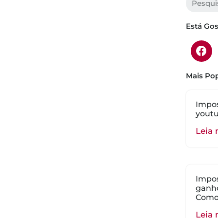
Está Go
Mais Pop
Impos
youtu
Leia 
Impos
ganho
Como
Leia 