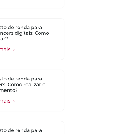
to de renda para
encers digitais: Como
lar?
mais »
to de renda para
s: Como realizar o
mento?
mais »
to de renda para