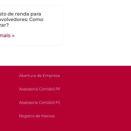
to de renda para
nvolvedores: Como
rar?
mais »
Abertura de Empresa
Assessoria Contábil PF
Assessoria Contábil PJ
Registro de Marcas