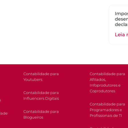
Impos
dese
decla
Leia 
Contabilidade para
Contabilidade para
Youtubers
Afiliados,
Infoprodutores e
Coprodutores
Contabilidade para
Influencers Digitais
o
Contabilidade para
Programadores e
Contabilidade para
dade
Profissionais de TI
Blogueiros