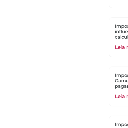
Impos
influ
calcu
Leia 
Impos
Gamer
paga
Leia 
Impos