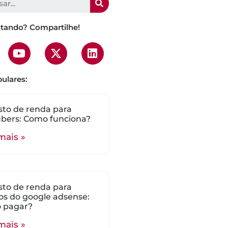
stando? Compartilhe!
ulares:
to de renda para
bers: Como funciona?
mais »
to de renda para
s do google adsense:
 pagar?
mais »