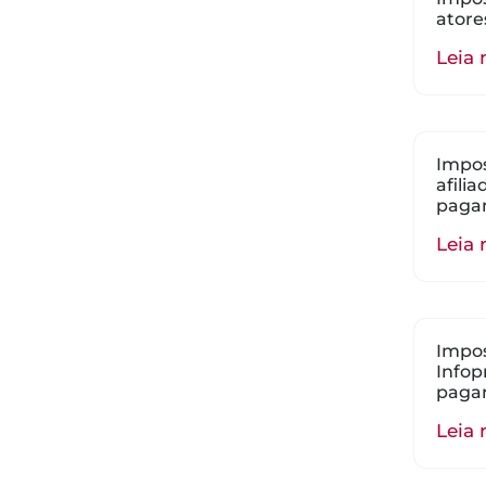
atore
Leia 
Impos
afili
paga
Leia 
Impos
Infop
paga
Leia 