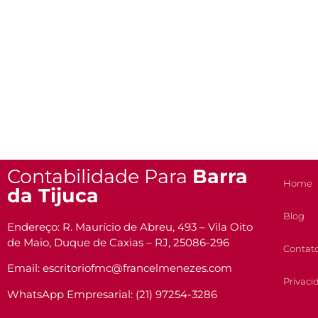
Contabilidade Para
Barra
Home
da Tijuca
Blog
Endereço: R. Maurício de Abreu, 493 – Vila Oito
de Maio, Duque de Caxias – RJ, 25086-296
Contat
Email: escritoriofmc@francelmenezes.com
Privaci
WhatsApp Empresarial: (21) 97254-3286