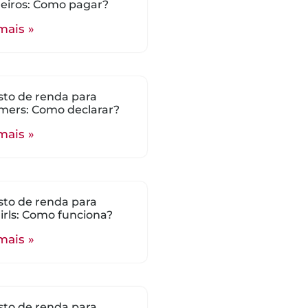
eiros: Como pagar?
mais »
to de renda para
mers: Como declarar?
mais »
to de renda para
rls: Como funciona?
mais »
to de renda para