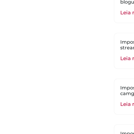
blogu
Leia 
Impos
strea
Leia 
Impos
camgi
Leia 
Impos