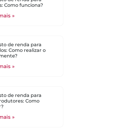
s: Como funciona?
mais »
to de renda para
ados: Como realizar o
mente?
mais »
to de renda para
rodutores: Como
r?
mais »