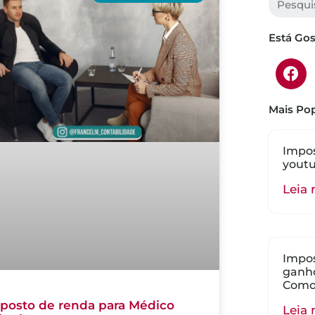
Está Go
Mais Pop
Impos
youtu
Leia 
Impos
ganho
Como
posto de renda para Médico
Leia 