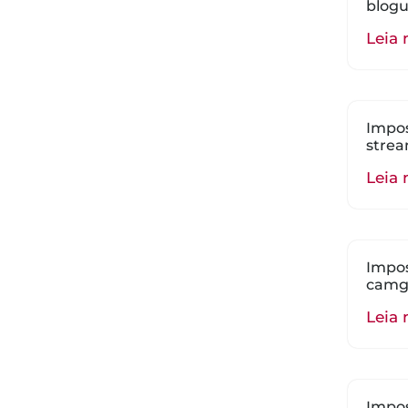
blogu
Leia 
Impos
strea
Leia 
Impos
camgi
Leia 
Impos