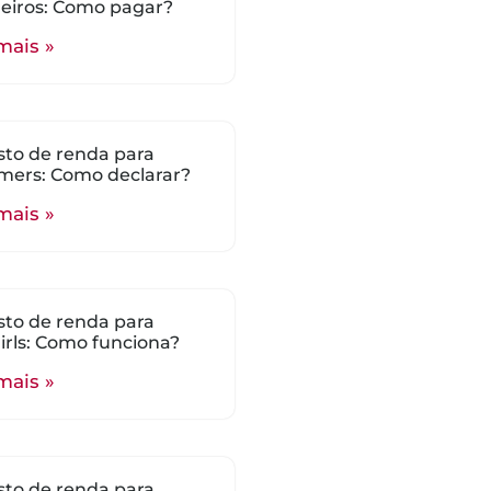
eiros: Como pagar?
mais »
to de renda para
mers: Como declarar?
mais »
to de renda para
rls: Como funciona?
mais »
to de renda para