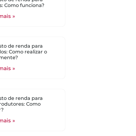
s: Como funciona?
mais »
to de renda para
ados: Como realizar o
mente?
mais »
to de renda para
rodutores: Como
r?
mais »