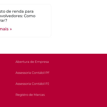
to de renda para
nvolvedores: Como
rar?
mais »
Abertura de Empresa
Assessoria Contábil PF
Assessoria Contábil PJ
Registro de Marcas