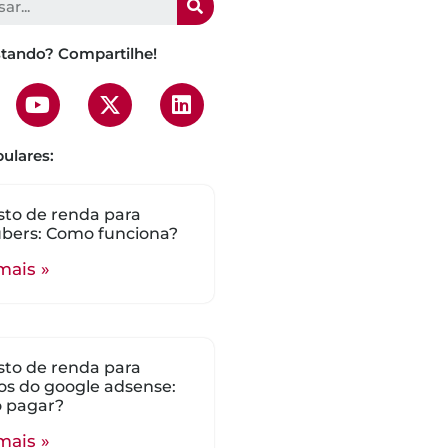
stando? Compartilhe!
ulares:
to de renda para
bers: Como funciona?
mais »
to de renda para
s do google adsense:
 pagar?
mais »