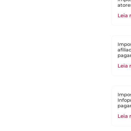
atore
Leia 
Impos
afili
paga
Leia 
Impos
Infop
paga
Leia 