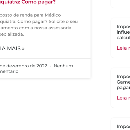
iquiatra: Como pagar?
posto de renda para Médico
quiatra: Como pagar? Solicite o seu
Impos
çamento com a nossa assessoria
influ
ecializada.
calcu
Leia 
IA MAIS »
 de dezembro de 2022
Nenhum
mentário
Impos
Gamer
paga
Leia 
Impos