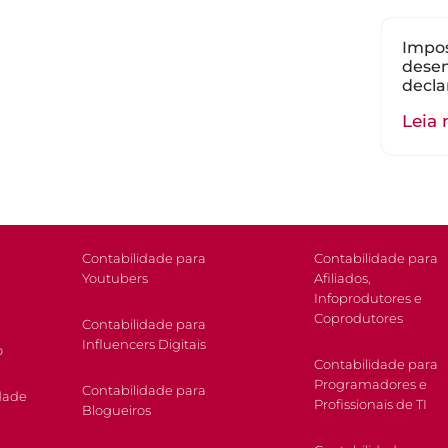
Impos
dese
decla
Leia 
Contabilidade para
Contabilidade para
Youtubers
Afiliados,
Infoprodutores e
Coprodutores
Contabilidade para
Influencers Digitais
o
Contabilidade para
Programadores e
Contabilidade para
dade
Profissionais de TI
Blogueiros