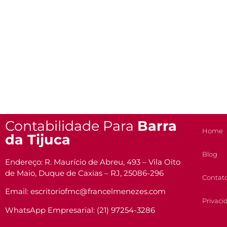
Contabilidade Para
Barra
Home
da Tijuca
Blog
Endereço: R. Maurício de Abreu, 493 – Vila Oito
de Maio, Duque de Caxias – RJ, 25086-296
Contat
Email: escritoriofmc@francelmenezes.com
Privaci
WhatsApp Empresarial: (21) 97254-3286