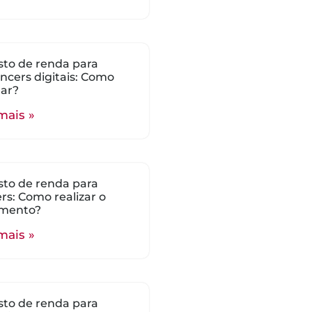
to de renda para
encers digitais: Como
lar?
mais »
to de renda para
s: Como realizar o
mento?
mais »
to de renda para