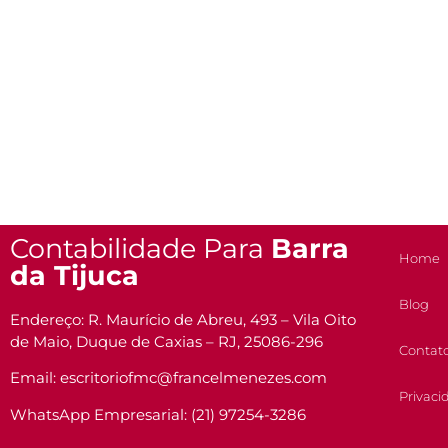
Contabilidade Para
Barra
Home
da Tijuca
Blog
Endereço: R. Maurício de Abreu, 493 – Vila Oito
de Maio, Duque de Caxias – RJ, 25086-296
Contat
Email: escritoriofmc@francelmenezes.com
Privaci
WhatsApp Empresarial: (21) 97254-3286