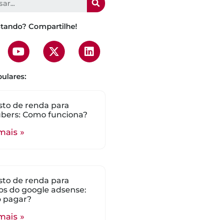
stando? Compartilhe!
ulares:
to de renda para
bers: Como funciona?
mais »
to de renda para
s do google adsense:
 pagar?
mais »