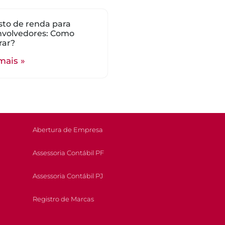
to de renda para
nvolvedores: Como
rar?
mais »
Abertura de Empresa
Assessoria Contábil PF
Assessoria Contábil PJ
Registro de Marcas