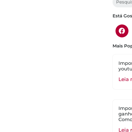
Está Go
Mais Pop
Impos
youtu
Leia 
Impos
ganho
Como
Leia 