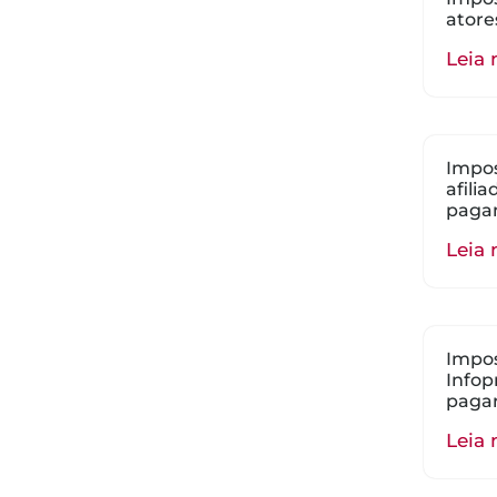
atore
Leia 
Impos
afili
paga
Leia 
Impos
Infop
paga
Leia 