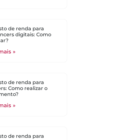
to de renda para
encers digitais: Como
lar?
mais »
to de renda para
s: Como realizar o
mento?
mais »
to de renda para