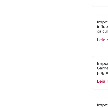
Impos
influ
calcu
Leia 
Impos
Gamer
paga
Leia 
Impos