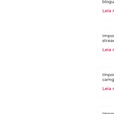
blogu
Leia 
Impos
strea
Leia 
Impos
camgi
Leia 
Impos