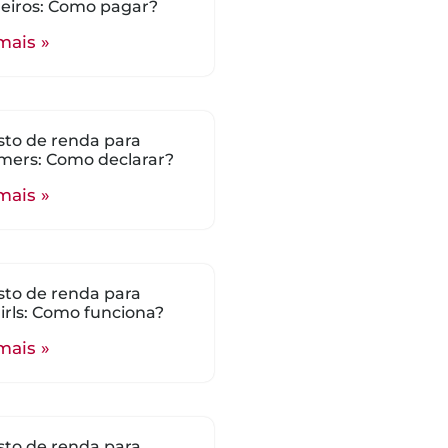
eiros: Como pagar?
mais »
to de renda para
mers: Como declarar?
mais »
to de renda para
rls: Como funciona?
mais »
to de renda para