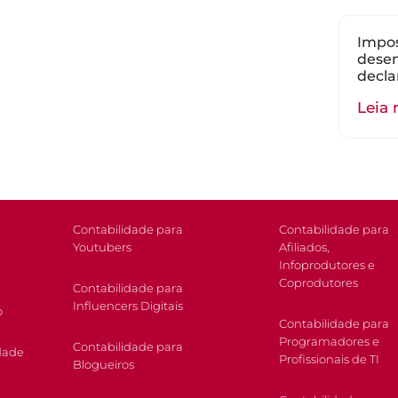
Impos
dese
decla
Leia 
Contabilidade para
Contabilidade para
Youtubers
Afiliados,
Infoprodutores e
Coprodutores
Contabilidade para
Influencers Digitais
o
Contabilidade para
Programadores e
Contabilidade para
dade
Profissionais de TI
Blogueiros