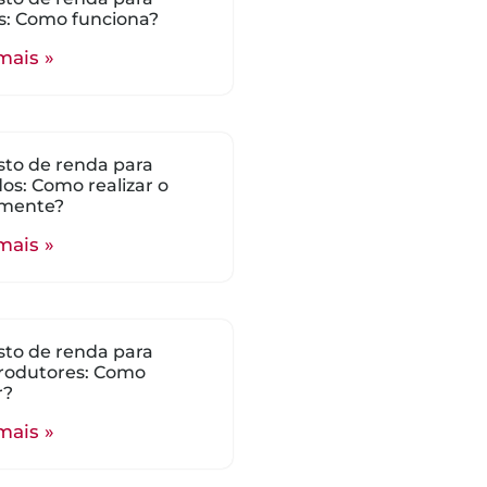
s: Como funciona?
mais »
to de renda para
ados: Como realizar o
mente?
mais »
to de renda para
rodutores: Como
r?
mais »