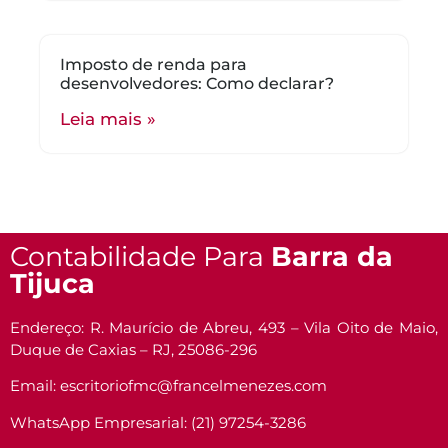
Imposto de renda para
desenvolvedores: Como declarar?
Leia mais »
Contabilidade Para
Barra da
Tijuca
Endereço: R. Maurício de Abreu, 493 – Vila Oito de Maio,
Duque de Caxias – RJ, 25086-296
Email: escritoriofmc@francelmenezes.com
WhatsApp Empresarial: (21) 97254-3286