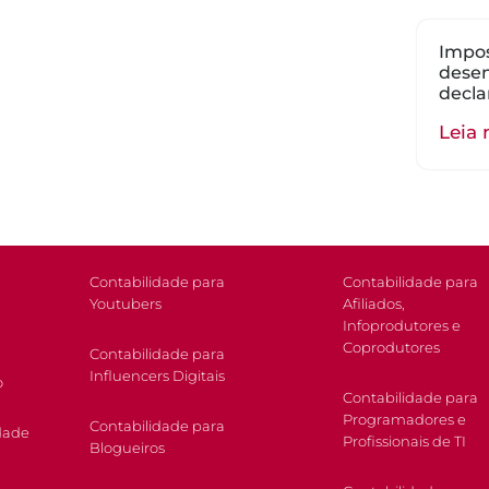
Impos
dese
decla
Leia 
Contabilidade para
Contabilidade para
Youtubers
Afiliados,
Infoprodutores e
Coprodutores
Contabilidade para
Influencers Digitais
o
Contabilidade para
Programadores e
Contabilidade para
dade
Profissionais de TI
Blogueiros