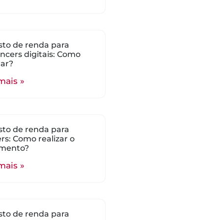
to de renda para
encers digitais: Como
lar?
mais »
to de renda para
s: Como realizar o
mento?
mais »
to de renda para