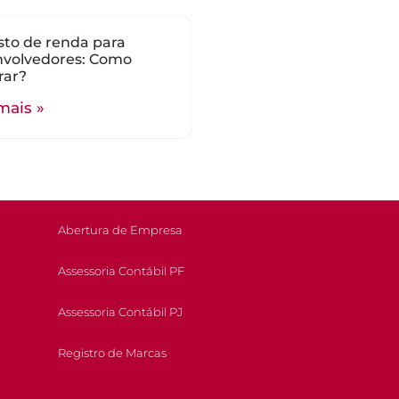
to de renda para
nvolvedores: Como
rar?
mais »
Abertura de Empresa
Assessoria Contábil PF
Assessoria Contábil PJ
Registro de Marcas