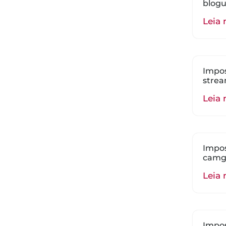
blogu
Leia 
Impos
strea
Leia 
Impos
camgi
Leia 
Impos