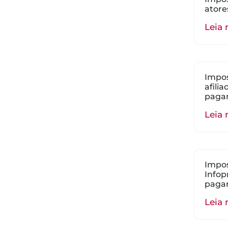
atore
Leia 
Impos
afili
paga
Leia 
Impos
Infop
paga
Leia 