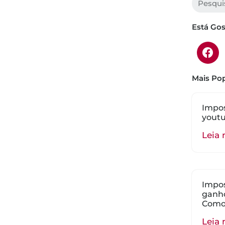
Está Go
Mais Pop
Impos
youtu
Leia 
Impos
ganho
Como
Leia 