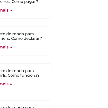
eiros: Como pagar?
mais »
to de renda para
mers: Como declarar?
mais »
to de renda para
rls: Como funciona?
mais »
to de renda para