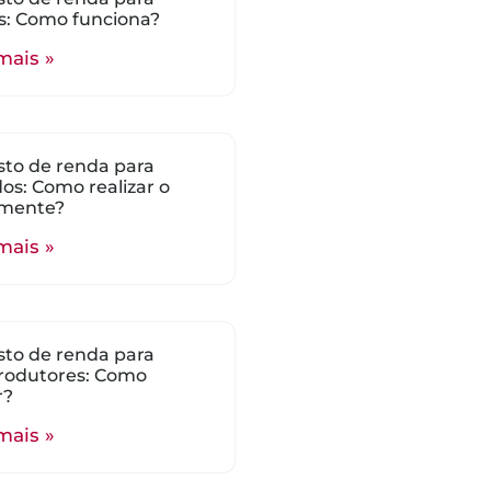
s: Como funciona?
mais »
to de renda para
ados: Como realizar o
mente?
mais »
to de renda para
rodutores: Como
r?
mais »