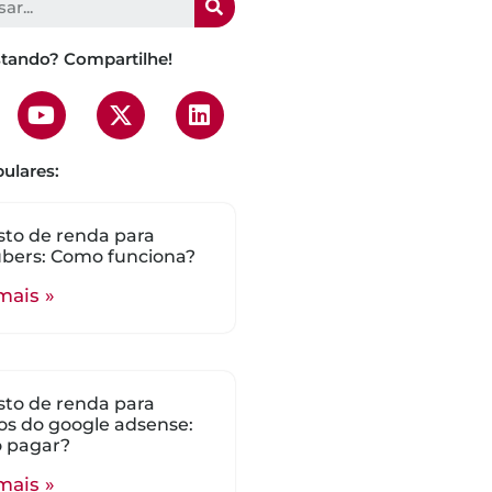
stando? Compartilhe!
ulares:
to de renda para
bers: Como funciona?
mais »
to de renda para
s do google adsense:
 pagar?
mais »