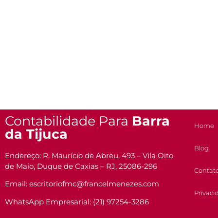
Contabilidade Para
Barra
Home
da Tijuca
Blog
Endereço: R. Maurício de Abreu, 493 – Vila Oito
de Maio, Duque de Caxias – RJ, 25086-296
Contat
Email: escritoriofmc@francelmenezes.com
Privaci
WhatsApp Empresarial: (21) 97254-3286