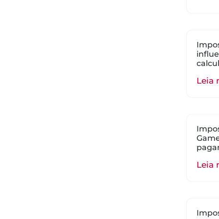
Impos
influ
calcu
Leia 
Impos
Gamer
paga
Leia 
Impos