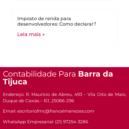
Imposto de renda para
desenvolvedores: Como declarar?
Leia mais »
Contabilidade Para
Barra da
Tijuca
Endereço: R. Maurício de Abreu, 493 – Vila Oito de Maio,
Duque de Caxias – RJ, 25086-296
Email: escritoriofmc@francelmenezes.com
WhatsApp Empresarial: (21) 97254-3286