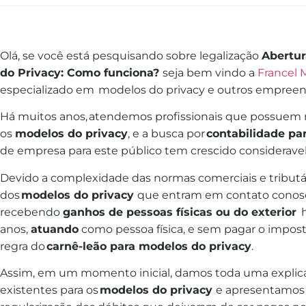
Olá, se você está pesquisando sobre legalização
Abertur
do Privacy: Como funciona?
seja bem vindo a
Francel 
especializado em modelos do privacy e outros empreend
Há muitos anos, atendemos profissionais que possuem ne
os
modelos do privacy
, e a busca por
contabilidade pa
de empresa para este público tem crescido considerave
Devido a complexidade das normas comerciais e tributári
dos
modelos do privacy
que entram em contato conosco
recebendo
ganhos de pessoas físicas ou do exterior
anos,
atuando
como pessoa física, e sem pagar o impo
regra do
carnê-leão para modelos do privacy
.
Assim, em um momento inicial, damos toda uma explicaç
existentes para os
modelos do privacy
e apresentamos 