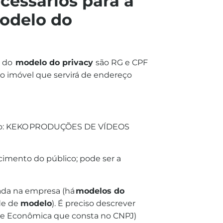
cessários para a
odelo do
a do
modelo do privacy
são RG e CPF
 do imóvel que servirá de endereço
mplo: KEKO PRODUÇÕES DE VÍDEOS
imento do público; pode ser a
zada na empresa (há
modelos do
de de
modelo
). É preciso descrever
e Econômica que consta no CNPJ)